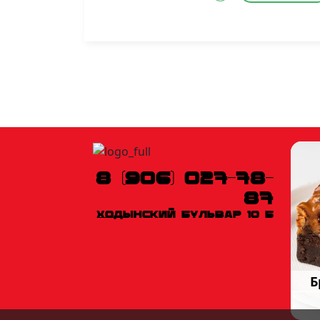
8 (906) 027-78-
87
Ходынский бульвар 10 Б
Б