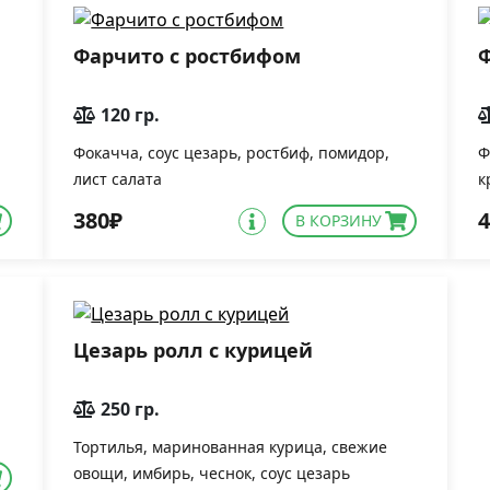
Фарчито с ростбифом
Ф
120 гр.
Фокачча, соус цезарь, ростбиф, помидор,
Ф
лист салата
к
380₽
4
В КОРЗИНУ
Цезарь ролл с курицей
250 гр.
Тортилья, маринованная курица, свежие
овощи, имбирь, чеснок, соус цезарь