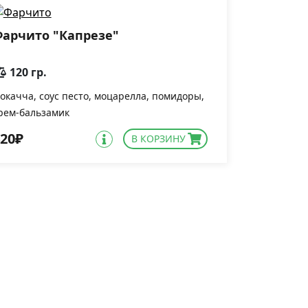
арчито "Капрезе"
120 гр.
окачча, соус песто, моцарелла, помидоры,
рем-бальзамик
20₽
В КОРЗИНУ