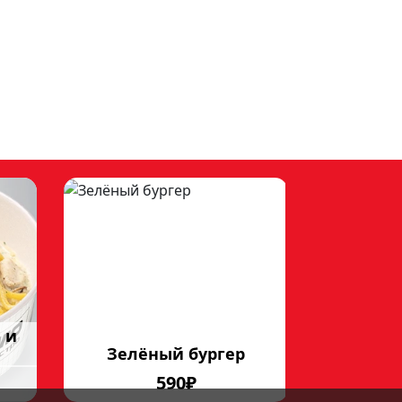
 и
Зелёный бургер
Суп чи
590₽