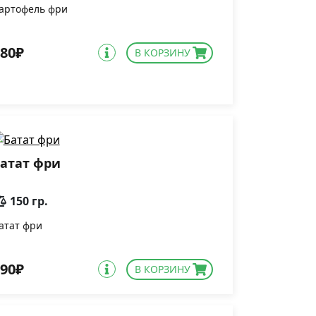
артофель фри
80₽
В КОРЗИНУ
атат фри
150 гр.
атат фри
90₽
В КОРЗИНУ