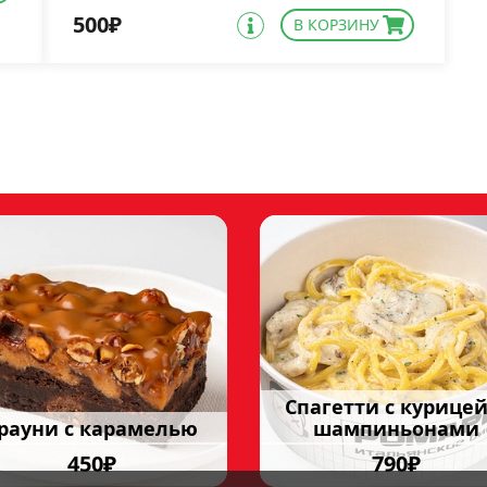
500₽
В КОРЗИНУ
Cпагетти с курицей
рауни с карамелью
шампиньонами
450₽
790₽