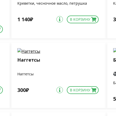
Креветки, чесночное масло, петрушка
К
1 140₽
3
В КОРЗИНУ
Наггетсы
Б
Наггетсы
Б
300₽
В КОРЗИНУ
5