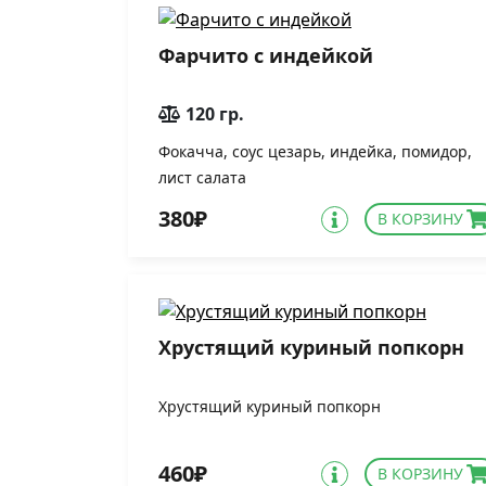
Фарчито с индейкой
120 гр.
Фокачча, соус цезарь, индейка, помидор,
лист салата
380₽
В КОРЗИНУ
Хрустящий куриный попкорн
Хрустящий куриный попкорн
460₽
В КОРЗИНУ