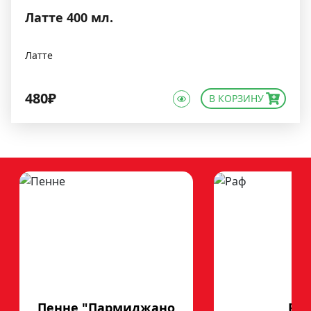
Латте 400 мл.
Латте
480₽
В КОРЗИНУ
Пенне "Пармиджано
Ра