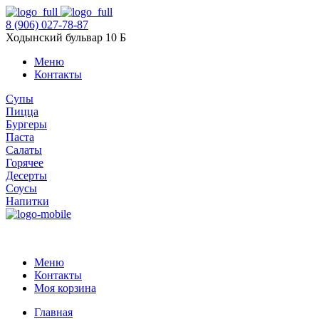
8 (906) 027-78-87
Ходынский бульвар 10 Б
Меню
Контакты
Супы
Пицца
Бургеры
Паста
Салаты
Горячее
Десерты
Соусы
Напитки
Меню
Контакты
Моя корзина
Главная