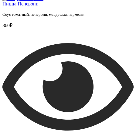
Пицца Пеперони
Соус томатный, пеперони, моцарелла, пармезан
860₽