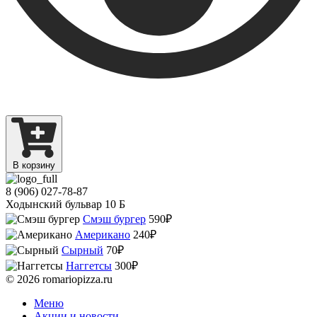
В корзину
8 (906) 027-78-87
Ходынский бульвар 10 Б
Смэш бургер
590₽
Американо
240₽
Сырный
70₽
Наггетсы
300₽
© 2026 romariopizza.ru
Меню
Акции и новости