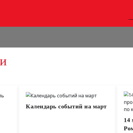
ти
Календарь событий на март
14 
Ро